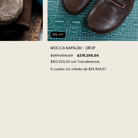
20
%
OFF
MOCCA NAPALÁN - DROP
$269.000,00
$215.200,00
$182.920,00
con
Transferencia
6
cuotas sin interés de
$35.866,67