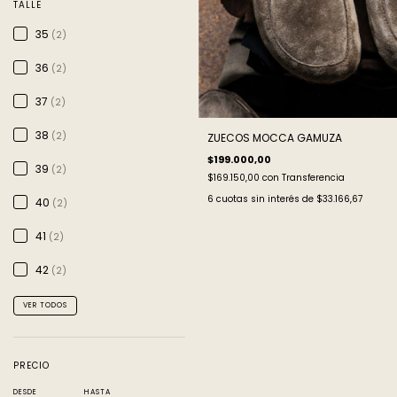
TALLE
35
(2)
36
(2)
37
(2)
38
(2)
ZUECOS MOCCA GAMUZA
$199.000,00
39
(2)
$169.150,00
con
Transferencia
6
cuotas sin interés de
$33.166,67
40
(2)
41
(2)
42
(2)
VER TODOS
PRECIO
DESDE
HASTA